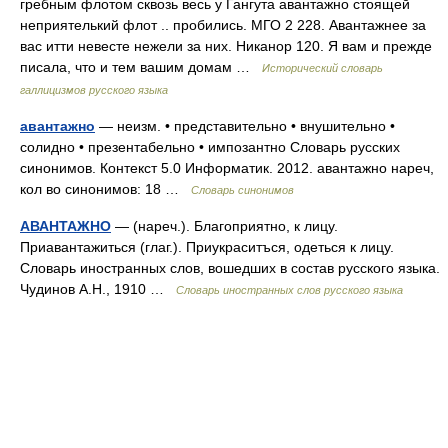
гребным флотом сквозь весь у Гангута авантажно стоящей
неприятелький флот .. пробились. МГО 2 228. Авантажнее за
вас итти невесте нежели за них. Никанор 120. Я вам и прежде
писала, что и тем вашим домам …
Исторический словарь
галлицизмов русского языка
авантажно
— неизм. • представительно • внушительно •
солидно • презентабельно • импозантно Словарь русских
синонимов. Контекст 5.0 Информатик. 2012. авантажно нареч,
кол во синонимов: 18 …
Словарь синонимов
АВАНТАЖНО
— (нареч.). Благоприятно, к лицу.
Приавантажиться (глаг.). Приукраситъся, одеться к лицу.
Словарь иностранных слов, вошедших в состав русского языка.
Чудинов А.Н., 1910 …
Словарь иностранных слов русского языка