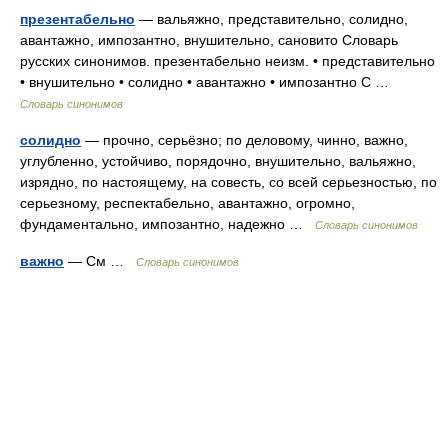
презентабельно
— вальяжно, представительно, солидно,
авантажно, импозантно, внушительно, сановито Словарь
русских синонимов. презентабельно неизм. • представительно
• внушительно • солидно • авантажно • импозантно С …
Словарь синонимов
солидно
— прочно, серьёзно; по деловому, чинно, важно,
углубленно, устойчиво, порядочно, внушительно, вальяжно,
изрядно, по настоящему, на совесть, со всей серьезностью, по
серьезному, респектабельно, авантажно, огромно,
фундаментально, импозантно, надежно …
Словарь синонимов
важно
— См …
Словарь синонимов