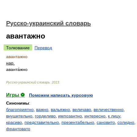
Русско-украинский словарь
авантажно
Толкование
Перевод
авантажно
нар.
аванта́жно
Русско-украинский словарь
.
2013
.
Игры ⚽
Поможем написать курсовую
Синонимы
:
благоприятно
,
важно
,
вальяжно
,
величаво
,
величественно
,
внушительно
,
горделиво
,
импозантно
,
интересно
,
к лицу
,
красиво
,
представительно
,
презентабельно
,
сановито
,
солидно
,
франтовато